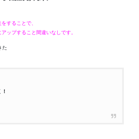
夫をすることで、
にアップすること間違いなしです。
きた
く！