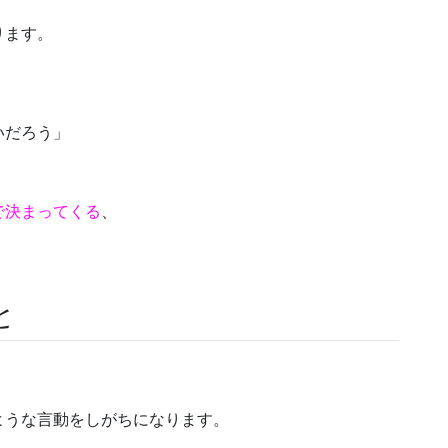
ります。
いだろう」
。
で決まってくる
、
と
ような言動をしがちになります。