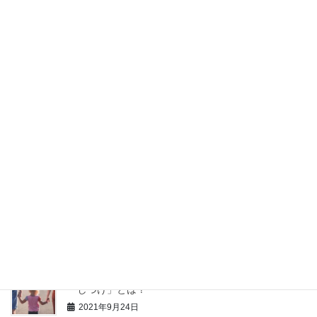
チ法」を使いましょう
2021年10月20日
【中学受験】暗記が苦手な子はアウトプットが足りて
いない！
2021年10月17日
【中学受験】親は勉強を教える際、「分かった？」と
聞いてはいけません。理由も解説。
2021年9月30日
【中学受験】苦手科目の克服より、得意科目を伸ばす
方が大事です。
2021年9月27日
【中学受験】低学年の子に親がしておきたい、３つの
「しつけ」とは？
2021年9月24日