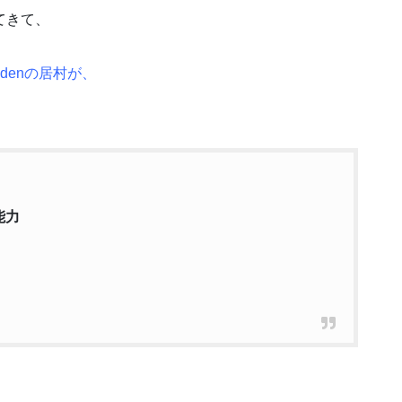
てきて、
、
denの居村が、
能力