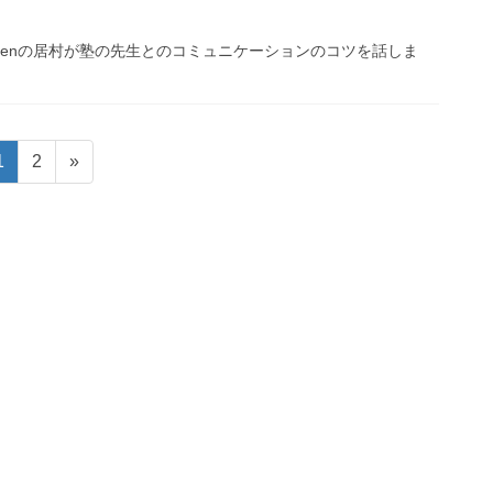
denの居村が塾の先生とのコミュニケーションのコツを話しま
1
2
»