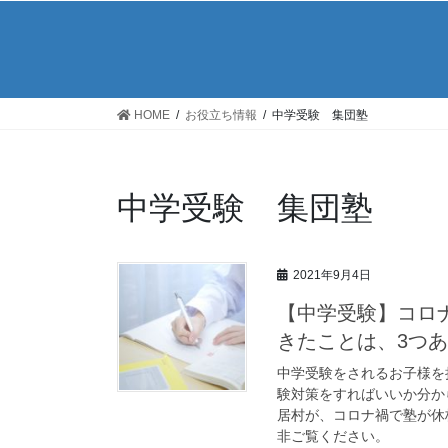
HOME
お役立ち情報
中学受験 集団塾
中学受験 集団塾
2021年9月4日
【中学受験】コロ
きたことは、3つ
中学受験をされるお子様を
験対策をすればいいか分か
居村が、コロナ禍で塾が休
非ご覧ください。