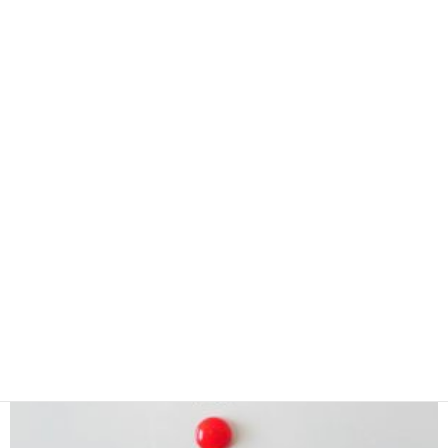
【中学受験】算数の「応用力」をつけるためには
「連想力」が必要です
2021年6月20日
コメントはまだありません
こんにちは。 8月も半ばを過ぎ、中学受験をされる方々は、日々勉
強を頑張っていると思います。 中学受験の中で最も差がつきやす
く、最も時間のかかる教科は「算数」ですよね。 今まで相当算数を
勉強してきて、基本はばっちり。でも、
Read More »