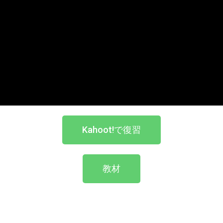
Kahoot!で復習
教材