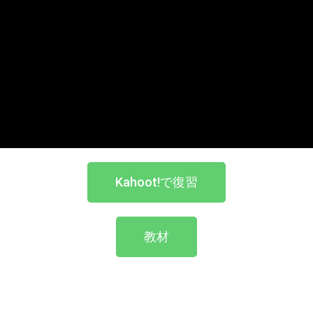
Kahoot!で復習
教材